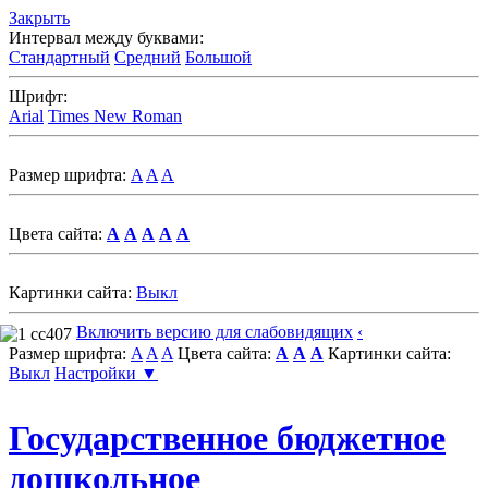
Закрыть
Интервал между буквами:
Стандартный
Средний
Большой
Шрифт:
Arial
Times New Roman
Размер шрифта:
A
A
A
Цвета сайта:
A
A
A
A
A
Картинки сайта:
Выкл
Включить версию для слабовидящих
‹
Размер шрифта:
A
A
A
Цвета сайта:
A
A
A
Картинки сайта:
Выкл
Настройки ▼
Государственное бюджетное
дошкольное