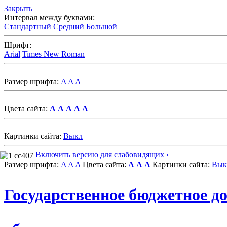
Закрыть
Интервал между буквами:
Стандартный
Средний
Большой
Шрифт:
Arial
Times New Roman
Размер шрифта:
A
A
A
Цвета сайта:
A
A
A
A
A
Картинки сайта:
Выкл
Включить версию для слабовидящих
‹
Размер шрифта:
A
A
A
Цвета сайта:
A
A
A
Картинки сайта:
Вык
Государственное бюджетное д