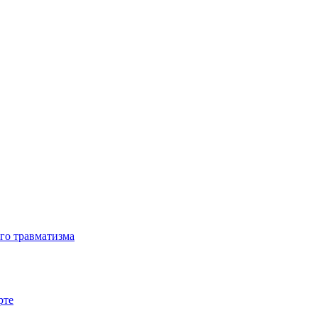
го травматизма
рте