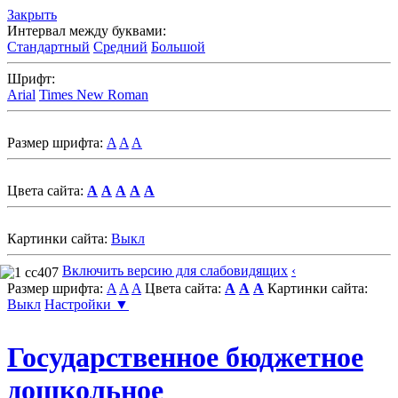
Закрыть
Интервал между буквами:
Стандартный
Средний
Большой
Шрифт:
Arial
Times New Roman
Размер шрифта:
A
A
A
Цвета сайта:
A
A
A
A
A
Картинки сайта:
Выкл
Включить версию для слабовидящих
‹
Размер шрифта:
A
A
A
Цвета сайта:
A
A
A
Картинки сайта:
Выкл
Настройки ▼
Государственное бюджетное
дошкольное