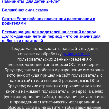
Лабиринты для детей 2-4-лет
Волшебная сила сказок
Статья Если ребенок плачет при расставании с
родителями
Рекомендации для родителей на летний период.
Долгожданный летний период – что он значит для
ребенка и родителей.
Продолжая использовать наш сайт, вы даете
Консультация для родителей «Что такое хорошо и
согласие на обработку
файлов cookie
,
что такое плохо»
пользовательских данных (сведения о
Консультация для родителей дошкольников
местоположении; тип и версия ОС; тип и версия
«Ценность игрушек у современных детей»
Браузера; тип устройства и разрешение его экрана;
источник откуда пришел на сайт пользователь; с
Интерактивная игра для детей 4-5 лет «Незнайка в
какого сайта или по какой рекламе; язык ОС и
большом городе»
Браузера; какие страницы открывает и на какие
Оригами для детей — кладезь пользы в обычном
кнопки нажимает пользователь; ip-адрес) в целях
листе бумаги
функционирования сайта, проведения ретаргетинга
и проведения статистических исследований и
обзоров. Если вы не хотите, чтобы ваши данные