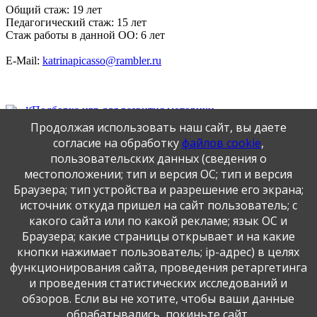
Общий стаж: 19 лет
Педагогический стаж: 15 лет
Стаж работы в данной ОО: 6 лет
E-Mail:
katrinapicasso@rambler.ru
Подборка игр для развития моторики
Использование ИКТ в организации образовательной
Продолжая использовать наш сайт, вы даете
деятельности детей
согласие на обработку
файлов cookie
,
Сказкотерапия в детском саду
пользовательских данных (сведения о
Консультация для родителей «Пальчиковая гимнастика»
местоположении; тип и версия ОС; тип и версия
Консультация для родителей «Система работы с детьми
Браузера; тип устройства и разрешение его экрана;
по сенсорному воспитанию-статья»
источник откуда пришел на сайт пользователь; с
Проект «Мы сажали огород»
Консультация для родителей «Детям о насекомых»
какого сайта или по какой рекламе; язык ОС и
Конспект НОД по опытно-экспериментальной
Браузера; какие страницы открывает и на какие
деятельности в младшей группе "Волшебные превращения
кнопки нажимает пользователь; ip-адрес) в целях
(смешивание цветов)"
функционирования сайта, проведения ретаргетинга
и проведения статистических исследований и
обзоров. Если вы не хотите, чтобы ваши данные
обрабатывались, покиньте сайт.