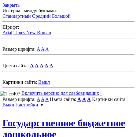
Закрыть
Интервал между буквами:
Стандартный
Средний
Большой
Шрифт:
Arial
Times New Roman
Размер шрифта:
A
A
A
Цвета сайта:
A
A
A
A
A
Картинки сайта:
Выкл
Включить версию для слабовидящих
‹
Размер шрифта:
A
A
A
Цвета сайта:
A
A
A
Картинки сайта:
Выкл
Настройки ▼
Государственное бюджетное
дошкольное